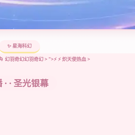
✨ 星海科幻
🌀 🌀 幻羽奇幻幻羽奇幻 >
">⚡ ⚡ 炽天使热血
>
 · · 圣光银幕