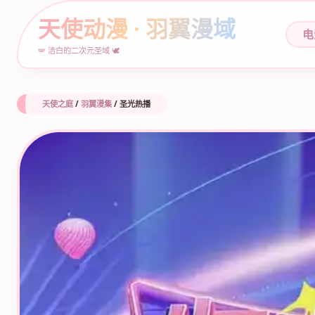
天使动漫 · 羽翼漫域
电
🪽 洁白的二次元圣域 🕊️
天使之庭
/
羽翼漫集
/
圣光热播