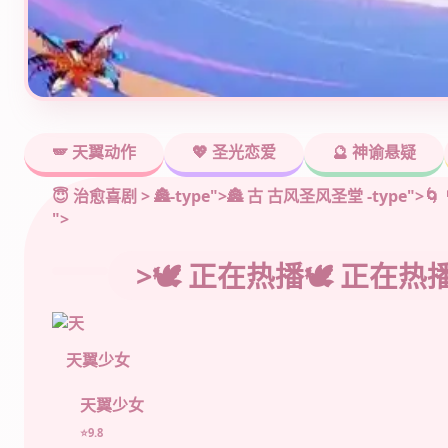
🪽 天翼动作
💖 圣光恋爱
🔮 神谕悬疑
😇 治愈喜剧 >
🏯-type">🏯 古 古风圣风圣堂
-type">
">
>🕊️ 正在热播🕊️ 正在热播
天翼少女
天翼少女
⭐9.8