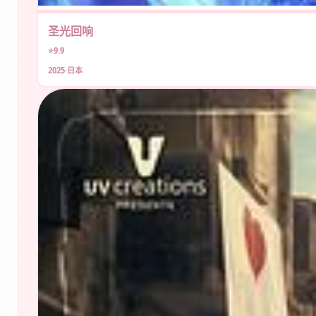
圣光回响
⭐9.9
2025·日本